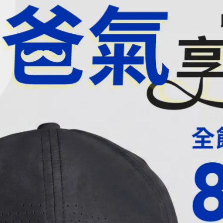
氧化作用、有助於減少自由基的產生。芝麻還蘊含天然植化
多酚等，這些成分不只讓芝麻香氣更有層次，也讓它在營
每天每餐建議攝取一茶匙堅果或種子類，像是芝麻就是很好的選
且成分組成均衡，是營養補充的理想選擇。一杯240ml的
一杯搭配其他食物，即可達到「國人膳食營養素參考攝取量
，
是許多人日常補充鈣質的首選來源。除了鈣質，牛奶還
了常見的酪蛋白、乳清蛋白外，亦含有免疫球蛋白、乳鐵
2、維生素B12、葉酸