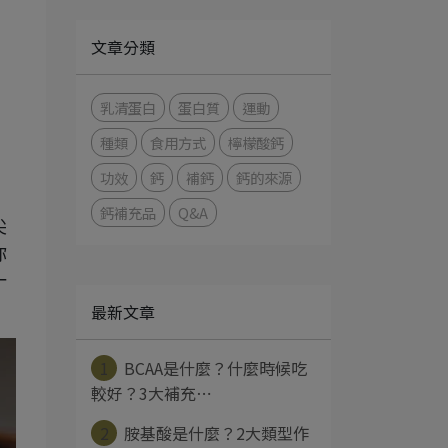
文章分類
乳清蛋白
蛋白質
運動
種類
食用方式
檸檬酸鈣
功效
鈣
補鈣
鈣的來源
鈣補充品
Q&A
尖
你
一
最新文章
1
BCAA是什麼？什麼時候吃
較好？3大補充⋯
2
胺基酸是什麼？2大類型作