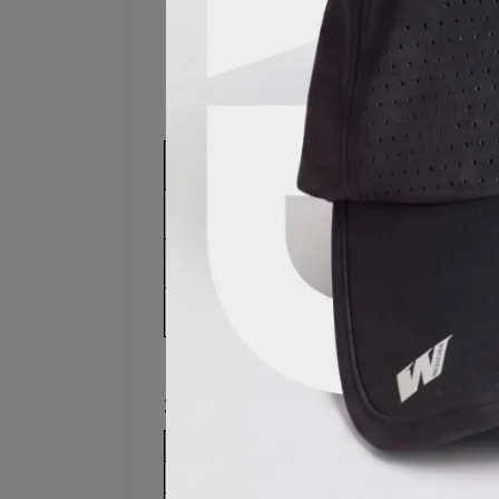
礦物質：鎂、鋅、碘、硒
根據製程不同，市面上常見的牛奶又
都相去不遠
，若考量方便性，建議可
類型
鮮乳
以生乳
保久乳
以生乳或鮮乳
奶粉
不同乳品的營養比較一覽（以固定蛋白質
全脂牛
重量
245g