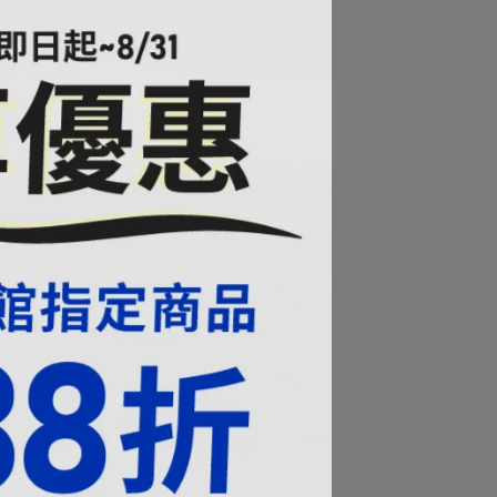
養
」
有
蛋