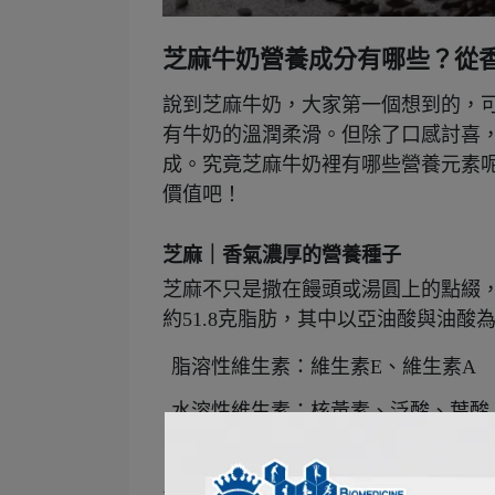
芝麻牛奶營養成分有哪些？從
說到芝麻牛奶，大家第一個想到的，
有牛奶的溫潤柔滑。但除了口感討喜
成。究竟芝麻牛奶裡有哪些營養元素
價值吧！
芝麻｜香氣濃厚的營養種子
芝麻不只是撒在饅頭或湯圓上的點綴，
約51.8克脂肪，其中以亞油酸與油
脂溶性維生素：維生素E、維生素A
水溶性維生素：核黃素、泛酸、葉酸
礦物質：鈣、鉀、鎂、鐵等