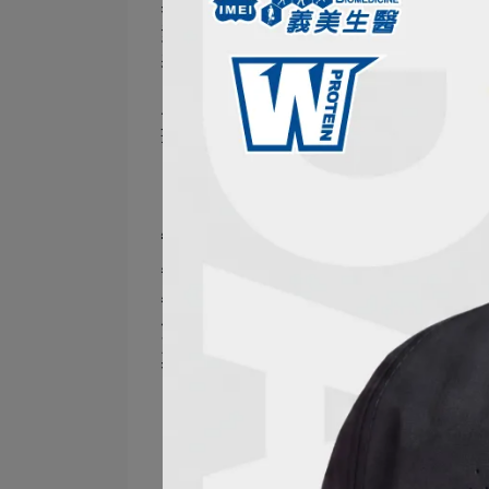
其中維生素E的含量特別高，具有抗
素，像是木脂素、芝麻素、芝麻酚、
表現上獨樹一格。
⚠️小提醒： 根據《
我的餐盤
》營養指南，
擇！
牛奶｜滑順口感背後的營養全能王
牛奶的魅力不只是濃醇滑順、好搭配，
牛奶就含有約245毫克的鈣質，早晚
第八版中19歲以上成人的鈣質建議量
其他豐富的營養素：
蛋白質：牛奶是完全蛋白質來源，除
白、榖胱甘肽
維生素：維生素A、維生素E、維生素B