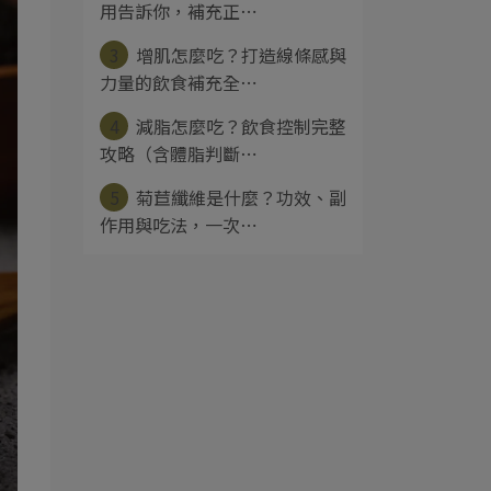
用告訴你，補充正⋯
3
增肌怎麼吃？打造線條感與
力量的飲食補充全⋯
4
減脂怎麼吃？飲食控制完整
攻略（含體脂判斷⋯
5
菊苣纖維是什麼？功效、副
作用與吃法，一次⋯