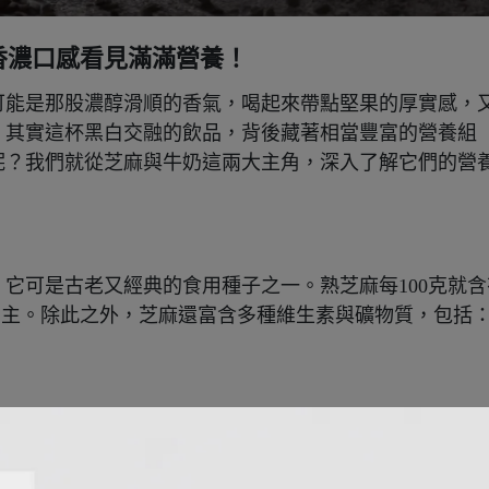
香濃口感看見滿滿營養！
可能是那股濃醇滑順的香氣，喝起來帶點堅果的厚實感，
，其實這杯黑白交融的飲品，背後藏著相當豐富的營養組
呢？我們就從芝麻與牛奶這兩大主角，深入了解它們的營
它可是古老又經典的食用種子之一。熟芝麻每100克就含
酸為主。除此之外，芝麻還富含多種維生素與礦物質，包括