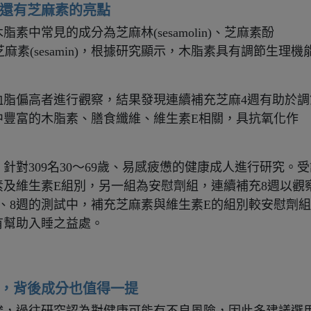
，還有芝麻素的亮點
中常見的成分為芝麻林(sesamolin)、芝麻素酚
)和芝麻素(sesamin)，根據
研究顯示，木脂素具有調節生理機
名血脂偏高者進行觀察，結果發現連續補充芝麻4週有助於調
中豐富的木脂素、膳食纖維、維生素E相關，具抗氧化作
。
，針對309名30～69歲、易感疲憊的健康成人進行研究。
受
及維生素E組別，另一組為安慰劑組，連續補充8週以觀
、8週的測試中，補充芝麻素與維生素E的組別較安慰劑組
有幫助入睡之益處。
足，背後成分也值得一提