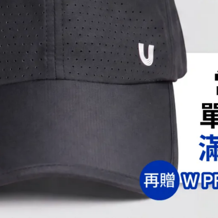
分為鮮乳、保久乳與奶粉，雖然保存方式不同，但營養組
以選用保久乳或是沖泡奶粉!
定義
為原料，經加溫殺菌包裝後冷藏供飲用之乳汁
經高壓滅菌或高溫滅菌，以無菌包裝後供飲用之乳汁
由生乳除去水分所製成之粉末狀產品。
 7g 為基準）
奶
全脂奶粉
保久乳
28g
240g