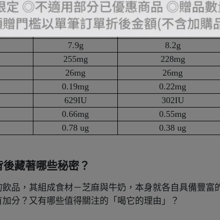
141kcal
149kcal
7.4g
7.2g
10.4g
12.2g
7.9g
8.2g
255mg
228mg
26mg
26mg
0.19mg
0.22mg
629IU
302IU
0.66mg
0.55mg
0.78 ug
0.38 ug
背後藏著哪些秘密？
的飲品，其組成食材－芝麻與牛奶，本身就各自具備豐富
有加分？又有哪些值得關注的「喝它的理由」？