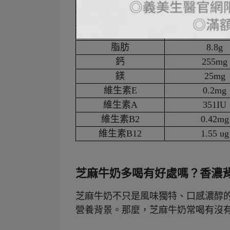
熱量
155kcal
蛋白質
7.6g
碳水化合物
11.8g
脂肪
8.8g
鈣
255mg
鎂
25mg
維生素E
0.2mg
維生素A
351IU
維生素B2
0.42mg
維生素B12
1.55 ug
芝麻牛奶多喝有好處嗎？香濃
芝麻牛奶不只是風味獨特、口感濃醇
營養背景。那麼，芝麻牛奶常喝有沒