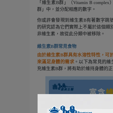
「維生素B群」（Vitamin B co
群」中，並分配相應的數字。
你或許會發現到維生素B有著數字跳
的研究認為它們實際上不屬於這個類
非維生素，故從此分類中被移除。
維生素B群常見食物
由於維生素B群具有水溶性特性，可
來滿足身體的需求
。以下為常見的維
充維生素B群，將有助於維持身體的