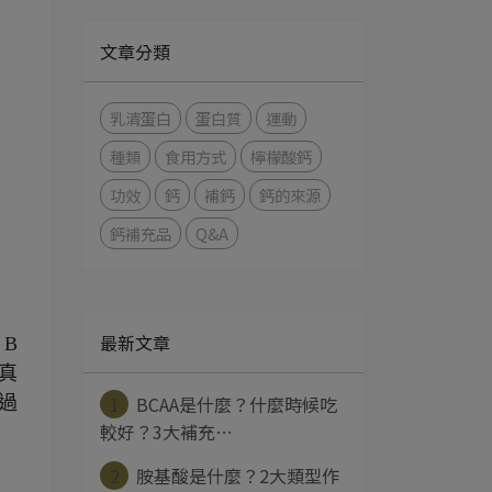
文章分類
乳清蛋白
蛋白質
運動
種類
食用方式
檸檬酸鈣
功效
鈣
補鈣
鈣的來源
鈣補充品
Q&A
最新文章
B
真
1
BCAA是什麼？什麼時候吃
過
較好？3大補充⋯
2
胺基酸是什麼？2大類型作