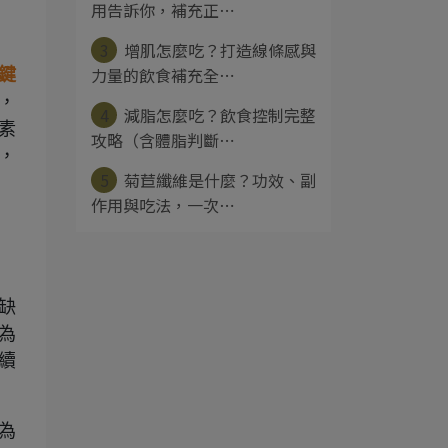
用告訴你，補充正⋯
3
增肌怎麼吃？打造線條感與
力量的飲食補充全⋯
鍵
，
4
減脂怎麼吃？飲食控制完整
生素
攻略（含體脂判斷⋯
酸，
5
菊苣纖維是什麼？功效、副
作用與吃法，一次⋯
缺
為
續
為