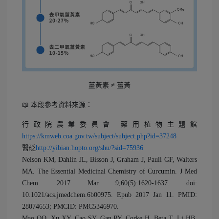
薑黃素 ≠ 薑黃
📖 本段參考資料來源：
行政院農業委員會 藥用植物主題館
https://kmweb.coa.gov.tw/subject/subject.php?id=37248
醫砭
http://yibian.hopto.org/shu/?sid=75936
Nelson KM, Dahlin JL, Bisson J, Graham J, Pauli GF, Walters
MA. The Essential Medicinal Chemistry of Curcumin. J Med
Chem. 2017 Mar 9;60(5):1620-1637. doi:
10.1021/acs.jmedchem.6b00975. Epub 2017 Jan 11. PMID:
28074653; PMCID: PMC5346970.
Mao QQ, Xu XY, Cao SY, Gan RY, Corke H, Beta T, Li HB.