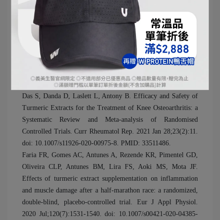
Qin S, Huang L, Gong J, Shen S, Huang J, Ren H, Hu H.
Efficacy and safety of turmeric and curcumin in lowering
blood lipid levels in patients with cardiovascular risk factors: a
meta-analysis of randomized controlled trials. Nutr J. 2017 Oct
11;16(1):68. doi: 10.1186/s12937-017-0293-y. PMID:
29020971; PMCID: PMC5637251.
Wang Z, Singh A, Jones G, Winzenberg T, Ding C, Chopra A,
Das S, Danda D, Laslett L, Antony B. Efficacy and Safety of
Turmeric Extracts for the Treatment of Knee Osteoarthritis: a
Systematic Review and Meta-analysis of Randomised
Controlled Trials. Curr Rheumatol Rep. 2021 Jan 28;23(2):11.
doi: 10.1007/s11926-020-00975-8. PMID: 33511486.
Faria FR, Gomes AC, Antunes A, Rezende KR, Pimentel GD,
Oliveira CLP, Antunes BM, Lira FS, Aoki MS, Mota JF.
Effects of turmeric extract supplementation on inflammation
and muscle damage after a half-marathon race: a randomized,
double-blind, placebo-controlled trial. Eur J Appl Physiol.
2020 Jul;120(7):1531-1540. doi: 10.1007/s00421-020-04385-