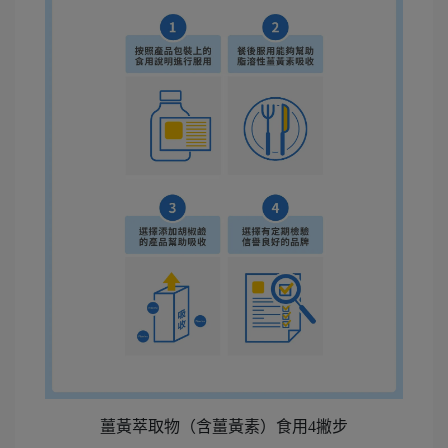
薑黃萃取物（含薑黃素）食用4撇步