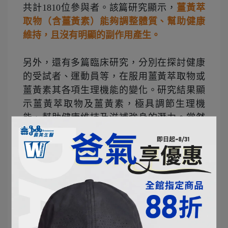
共計1810位參與者。該篇研究顯示，
薑黃萃
取物（含薑黃素）能夠調整體質、幫助健康
維持，且沒有明顯的副作用產生。
另外，還有多篇臨床研究，分別在探討健康
的受試者、運動員等，在服用薑黃萃取物或
薑黃素其各項生理機能的變化。研究結果顯
示薑黃萃取物及薑黃素，極具調節生理機
能、幫助健康維持及滋補強身的潛力。當然
這些研究的設計都不盡相同，招募的受試者
也有個體上的差異，或是受限於樣本數較小
以及試驗時間較短等因素，造就實驗結果具
有異質性。因此未來勢必還會有更多人投入
研究薑黃萃取物，以確認薑黃素所帶來的好
處！
📖 本段參考資料來源：