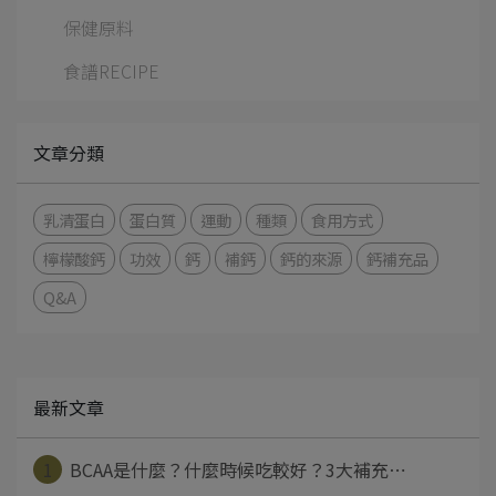
保健原料
食譜RECIPE
文章分類
乳清蛋白
蛋白質
運動
種類
食用方式
檸檬酸鈣
功效
鈣
補鈣
鈣的來源
鈣補充品
Q&A
最新文章
1
BCAA是什麼？什麼時候吃較好？3大補充⋯