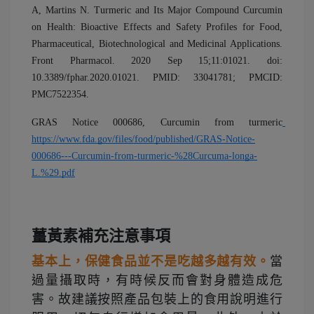
A, Martins N. Turmeric and Its Major Compound Curcumin 
on Health: Bioactive Effects and Safety Profiles for Food, 
Pharmaceutical, Biotechnological and Medicinal Applications. 
Front Pharmacol. 2020 Sep 15;11:01021. doi: 
10.3389/fphar.2020.01021. PMID: 33041781; PMCID: 
PMC7522354.
GRAS Notice 000686, Curcumin from turmeric
https://www.fda.gov/files/food/published/GRAS-Notice-
000686---Curcumin-from-turmeric-%28Curcuma-longa-
L.%29.pdf
薑黃素補充注意事項
基本上，保健食品並不是吃越多越有效。
當
過量攝取時，有時候反而會對身體造成危
害。故建議按照產品包裝上的食用說明進行