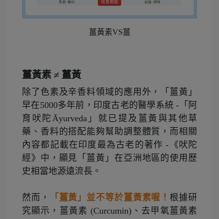
薑黃素VS薑
薑黃素 ≠ 薑黃
除了色素及辛香料領域的應用外，「薑黃」
早在5000多年前，印度古老的醫學系統 -「阿
育吠陀Āyurveda」就已提及薑黃與其他草
藥、香料的搭配能夠幫助調整體質，而相關
內容都記載在印度最為古老的著作 -《吠陀
經》中，顯見「薑黃」在亞洲地區的使用歷
史相當地源遠流長。
然而，
「薑黃」並不等於薑黃素喔！
根據研
究顯示，薑黃素 (Curcumin)、去甲氧薑黃素