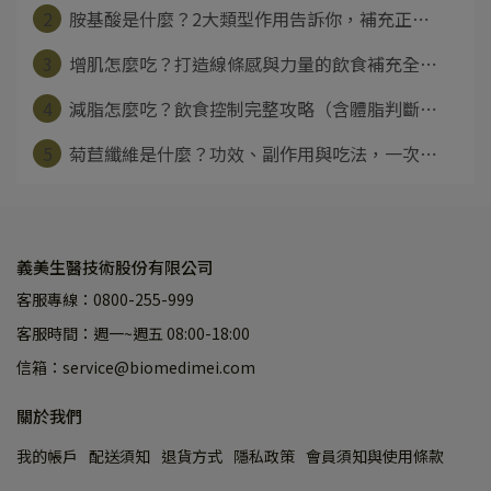
2
胺基酸是什麼？2大類型作用告訴你，補充正⋯
3
增肌怎麼吃？打造線條感與力量的飲食補充全⋯
4
減脂怎麼吃？飲食控制完整攻略（含體脂判斷⋯
5
菊苣纖維是什麼？功效、副作用與吃法，一次⋯
義美生醫技術股份有限公司
客服專線：0800-255-999
客服時間：週一~週五 08:00-18:00
信箱：service@biomedimei.com
關於我們
我的帳戶
配送須知
退貨方式
隱私政策
會員須知與使用條款