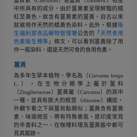
薑黃素（Curcumin）是薑黃（Turmeric）根莖
中所具有的成分，由於薑黃素呈現鮮豔的橘
紅至黃色。故含有薑黃素的薑黃，自古以來
就被用作天然的橘黃色染料。此外，根據
衛
生福利部食品藥物管理署
公告的「
天然食用
色素衛生標準
」條文，可以看到薑黃除了用
作一般染料，還是天然可食的食用色素。
薑黃
為多年生草本植物，學名為（
Curcuma longa
L.），在生物分類學上屬於薑科
（Zingiberaceae）薑黃屬（Curcuma）的其中
一種，並具有膨大的根莖（rhizome）構造，
外觀乍看之下與薑有點類似；薑黃含有薑黃
素，味道微苦、帶有特殊香氣，是印度常見
的辛香料之一，在咖哩料理及薑黃飯中都可
見其蹤跡。