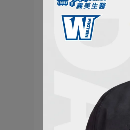
南瓜籽油推薦給4大族群食用
男性保健，找回自信
南瓜籽油又稱男人的油，幫助找回順
熟齡女子，放鬆療癒
南瓜籽油富含優質植物固醇，對處於