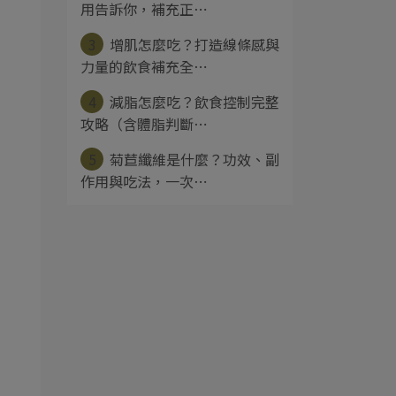
用告訴你，補充正⋯
3
增肌怎麼吃？打造線條感與
力量的飲食補充全⋯
4
減脂怎麼吃？飲食控制完整
攻略（含體脂判斷⋯
5
菊苣纖維是什麼？功效、副
作用與吃法，一次⋯