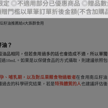
瓜籽油推薦給4大族群食用
籽油？
般油品相同，但若食用過多的話也會造成不適，所以單獨
過10mL。如果是以保健食品的方式攝取，則建議依照包
孕、哺乳期，以及對瓜果類食物過敏者
在食用南瓜籽油
據過去的科學研究結果，若是
特殊體質的人
也建議評估後