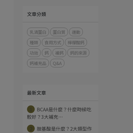
文章分類
乳清蛋白
蛋白質
運動
種類
食用方式
檸檬酸鈣
功效
鈣
補鈣
鈣的來源
鈣補充品
Q&A
最新文章
1
BCAA是什麼？什麼時候吃
較好？3大補充⋯
2
胺基酸是什麼？2大類型作