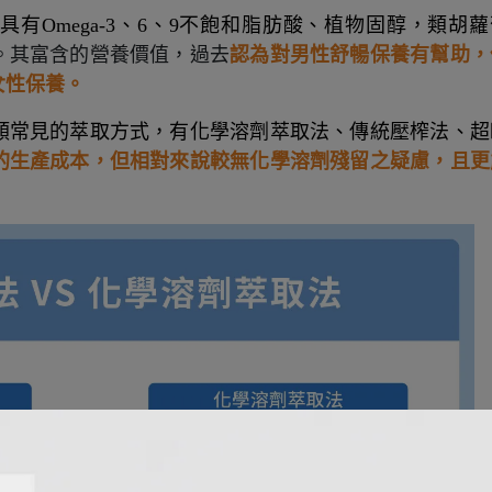
有Omega-3、6、9不飽和脂肪酸、植物固醇，類胡蘿
。其富含的營養價值，過去
認為對男性舒暢保養有幫助，
女性保養。
類常見的萃取方式，有化學溶劑萃取法、傳統壓榨法、超
的生產成本，但相對來說較無化學溶劑殘留之疑慮，且更