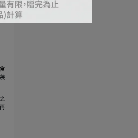
食
裝
之
再