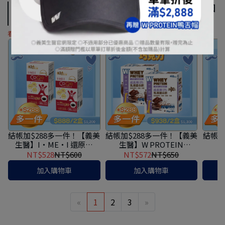
8/3~8/31【寵愛爸爸】熱銷指定品項，結帳加
$288多1件！
看更多
結帳加$288多一件！【義美
結帳加$288多一件！【義美
結帳加
生醫】I‧ME‧I 還原型
生醫】W PROTEIN
CoQ10 (30粒/盒)
JUNIOR成長期乳清蛋白
NT$528
NT$600
NT$572
NT$650
飲-巧克力牛奶 (35g*10包/
加入購物車
加入購物車
盒)
«
1
2
3
»