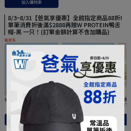
加入購物車
8/3~8/31【爸氣享優惠】全館指定商品88折!
單筆消費折後滿$2888再贈W PROTEIN鴨舌
帽-黑 一只！(訂單金額計算不含加購品)
看更多
結帳加$288多一件！【義美
結帳加$288多一件！【義美
【義美
生醫】I‧ME‧I 還原型
生醫】W PROTEIN
FIT
CoQ10 (30粒/盒)
JUNIOR成長期乳清蛋白
NT$528
NT$600
NT$572
NT$650
飲-巧克力牛奶 (35g*10包/
加入購物車
加入購物車
盒)